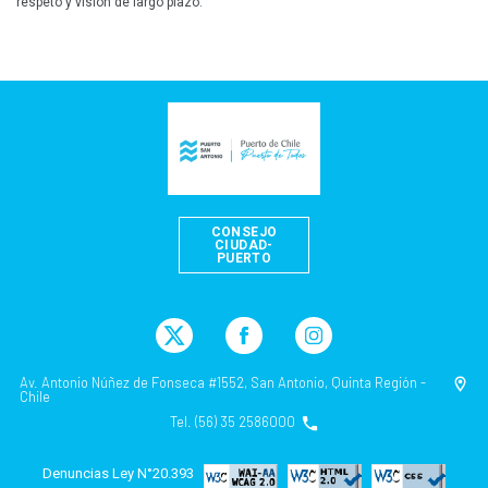
respeto y visión de largo plazo.
CONSEJO
CIUDAD-
PUERTO
Av. Antonio Núñez de Fonseca #1552, San Antonio, Quinta Región -
Chile
Tel. (56) 35 2586000
Denuncias Ley N°20.393