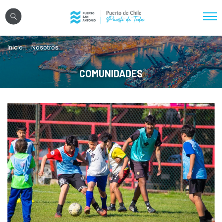
Click acá para ir directamente al contenido
Inicio
Nosotros
Nosotros
Sistema Portuario
COMUNIDADES
Sostenibilidad
Puerto Exterior
Comunidades
Transparencia
Registro Proveedores
Licitaciones
Reglamentos