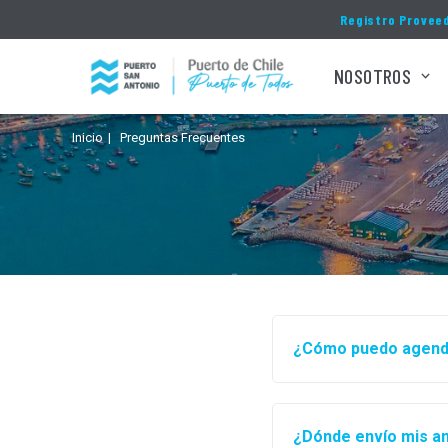
Click acá para ir directamente al contenido
Registro Provee
NOSOTROS
Inicio
Preguntas Frecuentes
¿Cómo puedo agendar
¿Dónde envío mis an