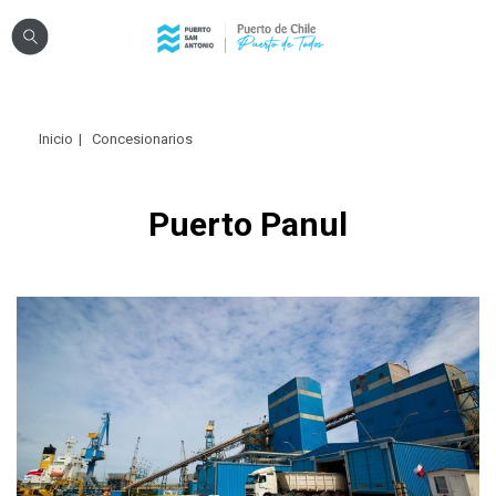
Click acá para ir directamente al contenido
Nosotros
Inicio
Concesionarios
Sistema Portuario
Sostenibilidad
Puerto Panul
Puerto Exterior
Comunidades
Transparencia
Registro Proveedores
Licitaciones
Reglamentos