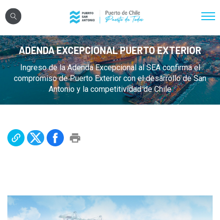
Click acá para ir directamente al contenido
ADENDA EXCEPCIONAL PUERTO EXTERIOR
Nosotros
Ingreso de la Adenda Excepcional al SEA confirma el
Sistema Portuario
compromiso de Puerto Exterior con el desarrollo de San
Sostenibilidad
Antonio y la competitividad de Chile
Puerto Exterior
Comunidades
Transparencia
Registro Proveedores
Licitaciones
Reglamentos