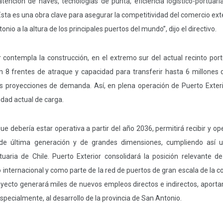
tención de naves, tecnologías de punta, eficiencia logístico-portuar
Esta es una obra clave para asegurar la competitividad del comercio exte
io a la altura de los principales puertos del mundo”, dijo el directivo.
 contempla la construcción, en el extremo sur del actual recinto port
n 8 frentes de atraque y capacidad para transferir hasta 6 millones
as proyecciones de demanda. Así, en plena operación de Puerto Exter
dad actual de carga.
que debería estar operativa a partir del año 2036, permitirá recibir y o
de última generación y de grandes dimensiones, cumpliendo así u
tuaria de Chile.
Puerto Exterior consolidará la posición relevante 
internacional y como parte de la red de puertos de gran escala de la co
oyecto generará miles de nuevos empleos directos e indirectos, aport
specialmente, al desarrollo de la provincia de San Antonio.