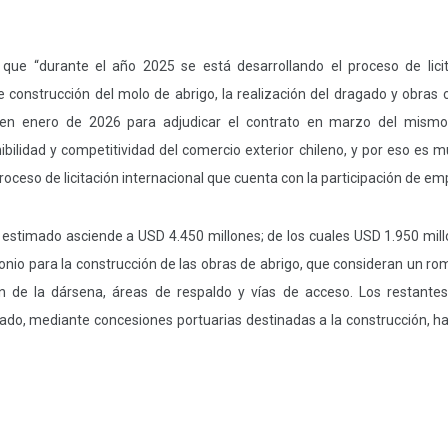
que “durante el año 2025 se está desarrollando el proceso de licita
e construcción del molo de abrigo, la realización del dragado y obra
s en enero de 2026 para adjudicar el contrato en marzo del mism
ibilidad y competitividad del comercio exterior chileno, y por eso es
roceso de licitación internacional que cuenta con la participación de e
ón estimado asciende a USD 4.450 millones; de los cuales USD 1.950 mil
io para la construcción de las obras de abrigo, que consideran un ro
ón de la dársena, áreas de respaldo y vías de acceso. Los restante
vado, mediante concesiones portuarias destinadas a la construcción, hab