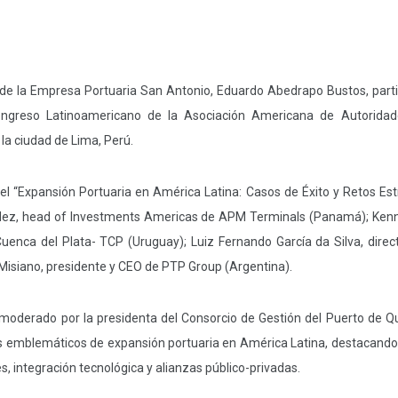
o de la Empresa Portuaria San Antonio, Eduardo Abedrapo Bustos, parti
ongreso Latinoamericano de la Asociación Americana de Autoridad
la ciudad de Lima, Perú.
l “Expansión Portuaria en América Latina: Casos de Éxito y Retos Estr
dez, head of Investments Americas de APM Terminals (Panamá); Kenn
uenca del Plata- TCP (Uruguay); Luiz Fernando García da Silva, direc
o Misiano, presidente y CEO de PTP Group (Argentina).
 moderado por la presidenta del Consorcio de Gestión del Puerto de 
os emblemáticos de expansión portuaria en América Latina, destacando
, integración tecnológica y alianzas público-privadas.