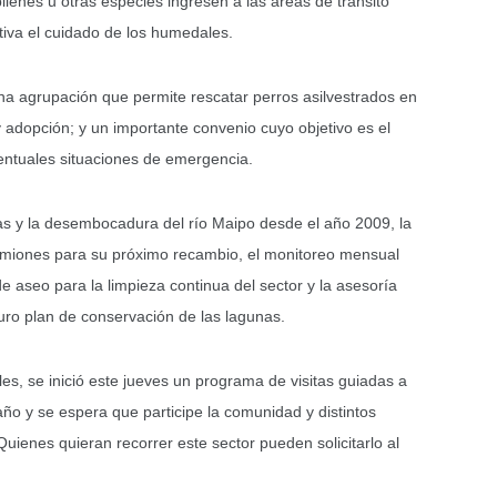
pilenes u otras especies ingresen a las áreas de tránsito
ntiva el cuidado de los humedales.
na agrupación que permite rescatar perros asilvestrados en
y adopción; y un importante convenio cuyo objetivo es el
ventuales situaciones de emergencia.
as y la desembocadura del río Maipo desde el año 2009, la
 camiones para su próximo recambio, el monitoreo mensual
de aseo para la limpieza continua del sector y la asesoría
uro plan de conservación de las lagunas.
, se inició este jueves un programa de visitas guiadas a
año y se espera que participe la comunidad y distintos
uienes quieran recorrer este sector pueden solicitarlo al