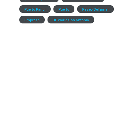
Puerto Panul
Puerto
Paseo Bellamar
Empresa
DP World San Antonio