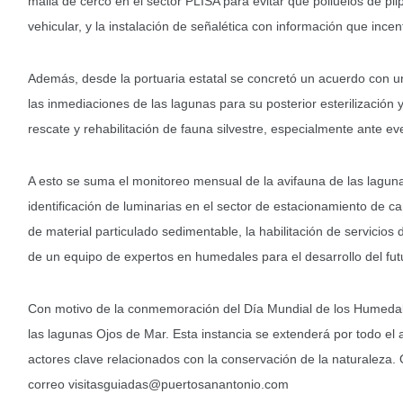
malla de cerco en el sector PLISA para evitar que polluelos de pil
vehicular, y la instalación de señalética con información que ince
Además, desde la portuaria estatal se concretó un acuerdo con u
las inmediaciones de las lagunas para su posterior esterilización 
rescate y rehabilitación de fauna silvestre, especialmente ante e
A esto se suma el monitoreo mensual de la avifauna de las lagun
identificación de luminarias en el sector de estacionamiento de
de material particulado sedimentable, la habilitación de servicios 
de un equipo de expertos en humedales para el desarrollo del fut
Con motivo de la conmemoración del Día Mundial de los Humedales
las lagunas Ojos de Mar. Esta instancia se extenderá por todo el 
actores clave relacionados con la conservación de la naturaleza. Q
correo
visitasguiadas@puertosanantonio.com