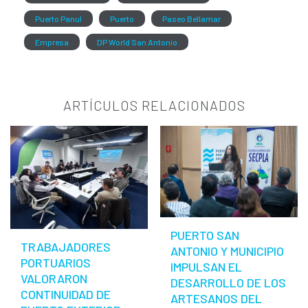
Puerto Panul
Puerto
Paseo Bellamar
Empresa
DP World San Antonio
ARTÍCULOS RELACIONADOS
PUERTO SAN
TRABAJADORES
ANTONIO Y MUNICIPIO
PORTUARIOS
IMPULSAN EL
VALORARON
DESARROLLO DE LOS
CONTINUIDAD DE
ARTESANOS DEL