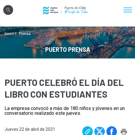
Click acá para ir directamente al contenido
.
Nosotros
Inicio
Prensa
Sistema Portuario
PUERTO PRENSA
Sostenibilidad
Puerto Exterior
Comunidades
PUERTO CELEBRÓ EL DÍA DEL
Transparencia
LIBRO CON ESTUDIANTES
La empresa convocó a más de 180 niños y jóvenes en un
Registro Proveedores
conversatorio realizado este jueves.
Licitaciones
Jueves 22 de abril de 2021
Reglamentos