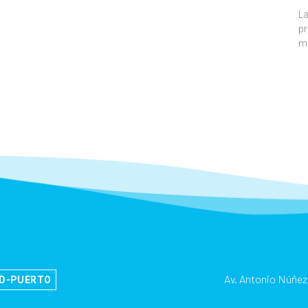
La
pr
m
Av. Antonio Núñez
AD-PUERTO