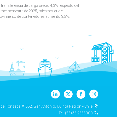
 transferencia de carga creció 4,3% respecto del
imer semestre de 2025, mientras que el
ovimiento de contenedores aumentó 3,5%.
 de Fonseca #1552, San Antonio, Quinta Región - Chile
Tel. (56) 35 2586000