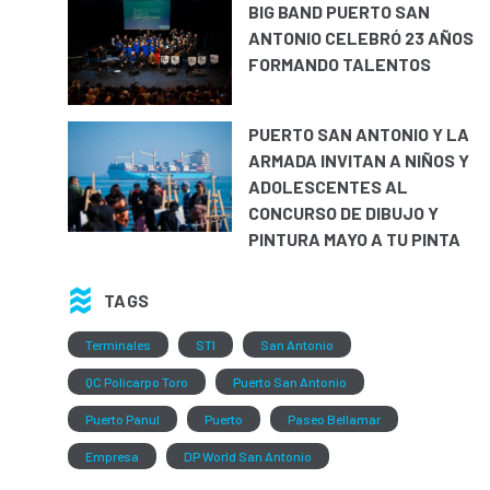
BIG BAND PUERTO SAN
ANTONIO CELEBRÓ 23 AÑOS
FORMANDO TALENTOS
PUERTO SAN ANTONIO Y LA
ARMADA INVITAN A NIÑOS Y
ADOLESCENTES AL
CONCURSO DE DIBUJO Y
PINTURA MAYO A TU PINTA
TAGS
Terminales
STI
San Antonio
QC Policarpo Toro
Puerto San Antonio
Puerto Panul
Puerto
Paseo Bellamar
Empresa
DP World San Antonio