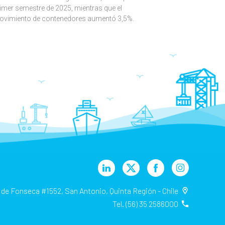
imer semestre de 2025, mientras que el
ovimiento de contenedores aumentó 3,5%.
 de Fonseca #1552, San Antonio, Quinta Región - Chile
Tel. (56) 35 2586000