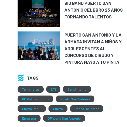
BIG BAND PUERTO SAN
ANTONIO CELEBRÓ 23 AÑOS
FORMANDO TALENTOS
PUERTO SAN ANTONIO Y LA
ARMADA INVITAN A NIÑOS Y
ADOLESCENTES AL
CONCURSO DE DIBUJO Y
PINTURA MAYO A TU PINTA
TAGS
Terminales
STI
San Antonio
QC Policarpo Toro
Puerto San Antonio
Puerto Panul
Puerto
Paseo Bellamar
Empresa
DP World San Antonio