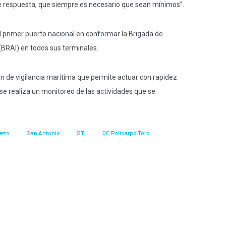
e respuesta, que siempre es necesario que sean mínimos”.
l primer puerto nacional en conformar la Brigada de
BRAI) en todos sus terminales.
 de vigilancia marítima que permite actuar con rapidez
se realiza un monitoreo de las actividades que se
erto
San Antonio
STI
QC Policarpo Toro