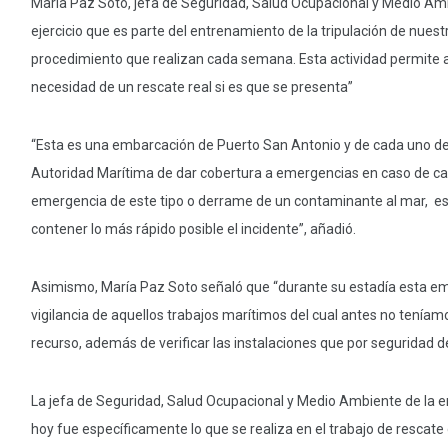
María Paz Soto, jefa de Seguridad, Salud Ocupacional y Medio Amb
ejercicio que es parte del entrenamiento de la tripulación de nues
procedimiento que realizan cada semana. Esta actividad permite a
necesidad de un rescate real si es que se presenta”
“Esta es una embarcación de Puerto San Antonio y de cada uno de 
Autoridad Marítima de dar cobertura a emergencias en caso de ca
emergencia de este tipo o derrame de un contaminante al mar, est
contener lo más rápido posible el incidente”, añadió.
Asimismo, María Paz Soto señaló que “durante su estadía esta e
vigilancia de aquellos trabajos marítimos del cual antes no teníam
recurso, además de verificar las instalaciones que por seguridad 
La jefa de Seguridad, Salud Ocupacional y Medio Ambiente de la e
hoy fue específicamente lo que se realiza en el trabajo de rescate