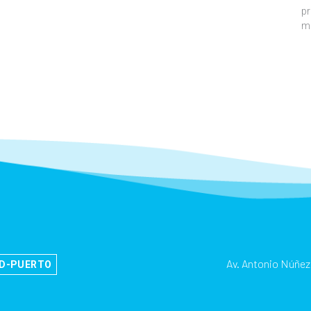
pr
m
Av. Antonio Núñez
AD-PUERTO