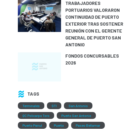
TRABAJADORES
PORTUARIOS VALORARON
CONTINUIDAD DE PUERTO
EXTERIOR TRAS SOSTENER
REUNIÓN CON EL GERENTE
GENERAL DE PUERTO SAN
ANTONIO
FONDOS CONCURSABLES
2026
TAGS
Terminales
STI
San Antonio
QC Policarpo Toro
Puerto San Antonio
Puerto Panul
Puerto
Paseo Bellamar