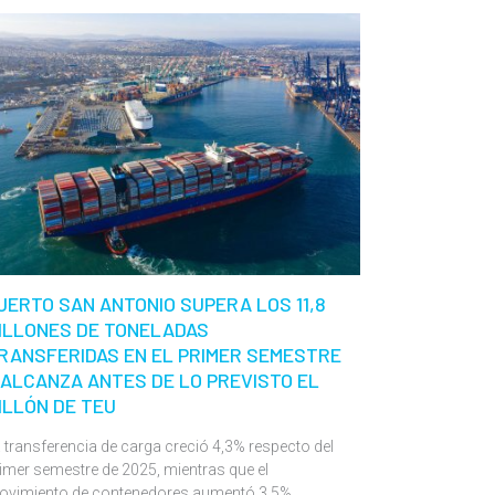
UERTO SAN ANTONIO SUPERA LOS 11,8
ILLONES DE TONELADAS
RANSFERIDAS EN EL PRIMER SEMESTRE
 ALCANZA ANTES DE LO PREVISTO EL
ILLÓN DE TEU
 transferencia de carga creció 4,3% respecto del
imer semestre de 2025, mientras que el
ovimiento de contenedores aumentó 3,5%.