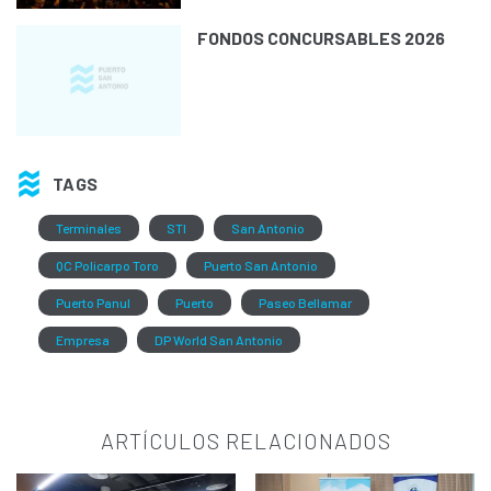
FONDOS CONCURSABLES 2026
TAGS
Terminales
STI
San Antonio
QC Policarpo Toro
Puerto San Antonio
Puerto Panul
Puerto
Paseo Bellamar
Empresa
DP World San Antonio
ARTÍCULOS RELACIONADOS