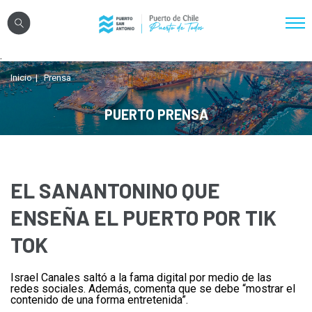
Click acá para ir directamente al contenido
.
Nosotros
Inicio
Prensa
Sistema Portuario
PUERTO PRENSA
Sostenibilidad
Puerto Exterior
Comunidades
EL SANANTONINO QUE
Transparencia
ENSEÑA EL PUERTO POR TIK
TOK
Registro Proveedores
Israel Canales saltó a la fama digital por medio de las
Licitaciones
redes sociales. Además, comenta que se debe “mostrar el
contenido de una forma entretenida”.
Reglamentos