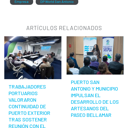
Empresa
DP World San Antonio
ARTÍCULOS RELACIONADOS
PUERTO SAN
TRABAJADORES
ANTONIO Y MUNICIPIO
PORTUARIOS
IMPULSAN EL
VALORARON
DESARROLLO DE LOS
CONTINUIDAD DE
ARTESANOS DEL
PUERTO EXTERIOR
PASEO BELLAMAR
TRAS SOSTENER
REUNIÓN CON EL