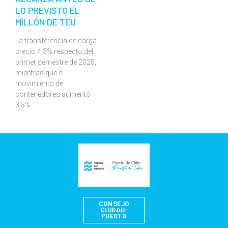
LO PREVISTO EL
MILLÓN DE TEU
La transferencia de carga
creció 4,3% respecto del
primer semestre de 2025,
mientras que el
movimiento de
contenedores aumentó
3,5%.
CONSEJO
CIUDAD-
PUERTO