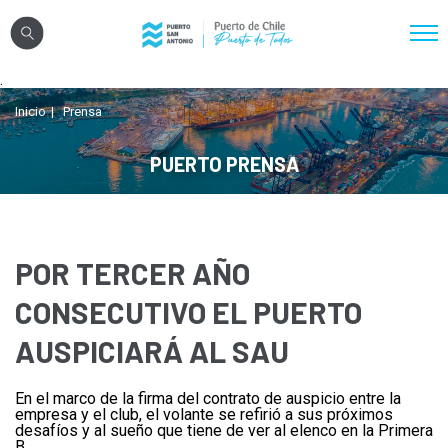
Click acá para ir directamente al contenido
.
Nosotros
Inicio
Prensa
Sistema Portuario
PUERTO PRENSA
Sostenibilidad
Puerto Exterior
Comunidades
POR TERCER AÑO
Transparencia
CONSECUTIVO EL PUERTO
AUSPICIARÁ AL SAU
Registro Proveedores
En el marco de la firma del contrato de auspicio entre la
Licitaciones
empresa y el club, el volante se refirió a sus próximos
desafíos y al sueño que tiene de ver al elenco en la Primera
Reglamentos
B.