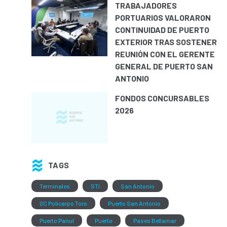
TRABAJADORES
PORTUARIOS VALORARON
CONTINUIDAD DE PUERTO
EXTERIOR TRAS SOSTENER
REUNIÓN CON EL GERENTE
GENERAL DE PUERTO SAN
ANTONIO
FONDOS CONCURSABLES
2026
TAGS
Terminales
STI
San Antonio
QC Policarpo Toro
Puerto San Antonio
Puerto Panul
Puerto
Paseo Bellamar