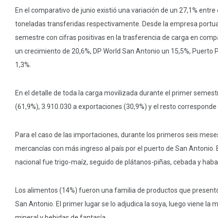
En el comparativo de junio existió una variación de un 27,1% entre
toneladas transferidas respectivamente. Desde la empresa portua
semestre con cifras positivas en la trasferencia de carga en comp
un crecimiento de 20,6%, DP World San Antonio un 15,5%, Puerto
1,3%.
En el detalle de toda la carga movilizada durante el primer seme
(61,9%), 3.910.030 a exportaciones (30,9%) y el resto corresponde 
Para el caso de las importaciones, durante los primeros seis meses
mercancías con más ingreso al país por el puerto de San Antonio. E
nacional fue trigo-maíz, seguido de plátanos-piñas, cebada y haba
Los alimentos (14%) fueron una familia de productos que present
San Antonio. El primer lugar se lo adjudica la soya, luego viene l
mineral y bebidas de fantasía.