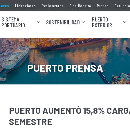
dores
Licitaciones
Reglamentos
Plan Maestro
Prensa
Denunci
SISTEMA
PUERTO
SOSTENIBILIDAD
PORTUARIO
EXTERIOR
PUERTO PRENSA
PUERTO AUMENTÓ 15,8% CARG
SEMESTRE