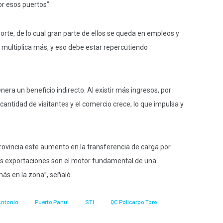
r esos puertos”.
porte, de lo cual gran parte de ellos se queda en empleos y
e multiplica más, y eso debe estar repercutiendo
era un beneficio indirecto. Al existir más ingresos, por
antidad de visitantes y el comercio crece, lo que impulsa y
rovincia este aumento en la transferencia de carga por
las exportaciones son el motor fundamental de una
s en la zona”, señaló.
Antonio
Puerto Panul
STI
QC Policarpo Toro