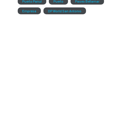
Puerto Panul
Puerto
Paseo Bellamar
Empresa
DP World San Antonio