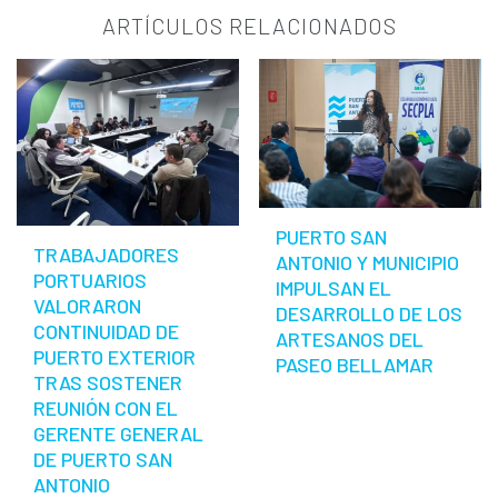
ARTÍCULOS RELACIONADOS
PUERTO SAN
TRABAJADORES
ANTONIO Y MUNICIPIO
PORTUARIOS
IMPULSAN EL
VALORARON
DESARROLLO DE LOS
CONTINUIDAD DE
ARTESANOS DEL
PUERTO EXTERIOR
PASEO BELLAMAR
TRAS SOSTENER
REUNIÓN CON EL
GERENTE GENERAL
DE PUERTO SAN
ANTONIO