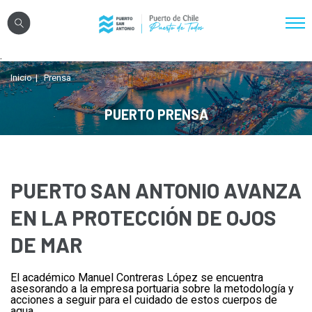
Click acá para ir directamente al contenido
.
Nosotros
Inicio
Prensa
Sistema Portuario
PUERTO PRENSA
Sostenibilidad
Puerto Exterior
Comunidades
PUERTO SAN ANTONIO AVANZA
Transparencia
EN LA PROTECCIÓN DE OJOS
DE MAR
Registro Proveedores
El académico Manuel Contreras López se encuentra
Licitaciones
asesorando a la empresa portuaria sobre la metodología y
acciones a seguir para el cuidado de estos cuerpos de
Reglamentos
agua.