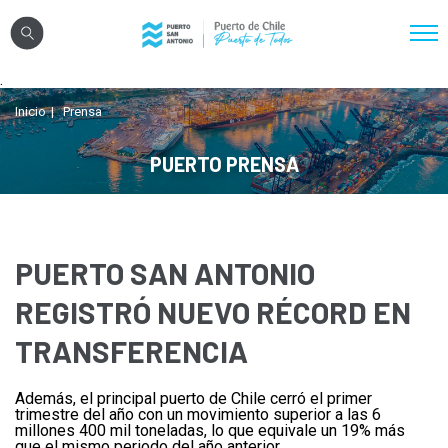
Click acá para ir directamente al contenido
.
Nosotros
Inicio
Prensa
Sistema Portuario
PUERTO PRENSA
Sostenibilidad
Puerto Exterior
Comunidades
PUERTO SAN ANTONIO
Transparencia
REGISTRÓ NUEVO RÉCORD EN
TRANSFERENCIA
Registro Proveedores
Además, el principal puerto de Chile cerró el primer
Licitaciones
trimestre del año con un movimiento superior a las 6
millones 400 mil toneladas, lo que equivale un 19% más
Reglamentos
que el mismo periodo del año anterior.