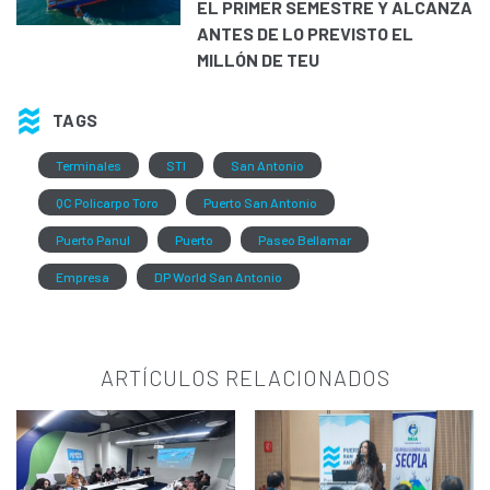
EL PRIMER SEMESTRE Y ALCANZA
ANTES DE LO PREVISTO EL
MILLÓN DE TEU
TAGS
Terminales
STI
San Antonio
QC Policarpo Toro
Puerto San Antonio
Puerto Panul
Puerto
Paseo Bellamar
Empresa
DP World San Antonio
ARTÍCULOS RELACIONADOS