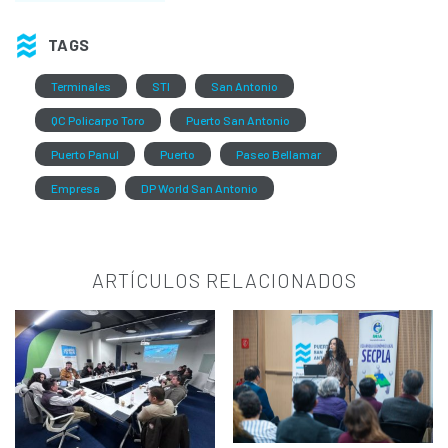
TAGS
Terminales
STI
San Antonio
QC Policarpo Toro
Puerto San Antonio
Puerto Panul
Puerto
Paseo Bellamar
Empresa
DP World San Antonio
ARTÍCULOS RELACIONADOS