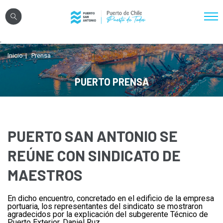
Click acá para ir directamente al contenido
.
Nosotros
Inicio
Prensa
Sistema Portuario
PUERTO PRENSA
Sostenibilidad
Puerto Exterior
Comunidades
PUERTO SAN ANTONIO SE
Transparencia
REÚNE CON SINDICATO DE
MAESTROS
Registro Proveedores
En dicho encuentro, concretado en el edificio de la empresa
Licitaciones
portuaria, los representantes del sindicato se mostraron
agradecidos por la explicación del subgerente Técnico de
Reglamentos
Puerto Exterior, Daniel Ruz.