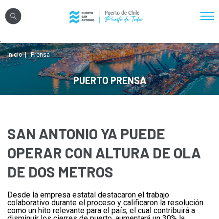
Click acá para ir directamente al contenido
.
Nosotros
Inicio
Prensa
Sistema Portuario
PUERTO PRENSA
Sostenibilidad
Puerto Exterior
Comunidades
SAN ANTONIO YA PUEDE
Transparencia
OPERAR CON ALTURA DE OLA
DE DOS METROS
Registro Proveedores
Desde la empresa estatal destacaron el trabajo
Licitaciones
colaborativo durante el proceso y calificaron la resolución
como un hito relevante para el país, el cual contribuirá a
Reglamentos
disminuir los cierres de puerto, aumentará un 30% la