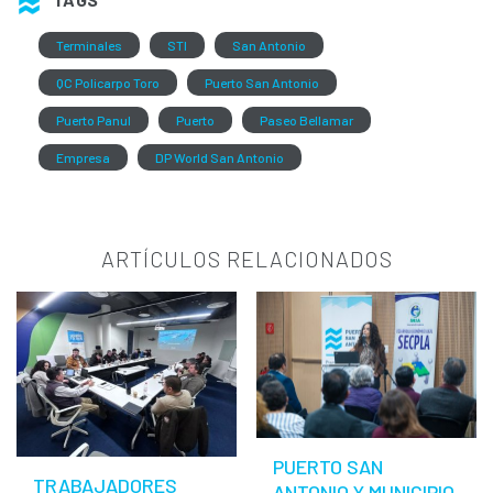
Terminales
STI
San Antonio
QC Policarpo Toro
Puerto San Antonio
Puerto Panul
Puerto
Paseo Bellamar
Empresa
DP World San Antonio
ARTÍCULOS RELACIONADOS
PUERTO SAN
TRABAJADORES
ANTONIO Y MUNICIPIO