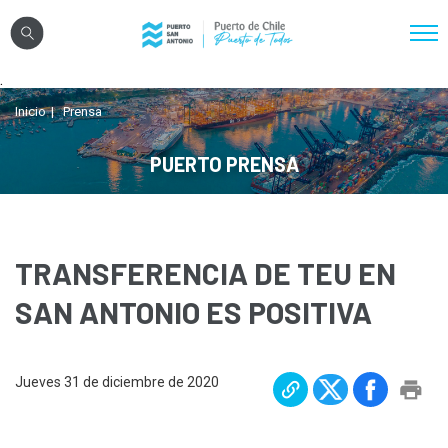
Click acá para ir directamente al contenido
.
Nosotros
Inicio
Prensa
Sistema Portuario
PUERTO PRENSA
Sostenibilidad
Puerto Exterior
Comunidades
TRANSFERENCIA DE TEU EN
Transparencia
SAN ANTONIO ES POSITIVA
Registro Proveedores
Jueves 31 de diciembre de 2020
Licitaciones
Reglamentos