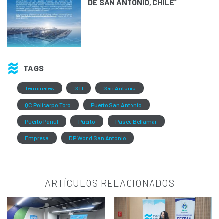
DE SAN ANTONIO, CHILE”
TAGS
Terminales
STI
San Antonio
QC Policarpo Toro
Puerto San Antonio
Puerto Panul
Puerto
Paseo Bellamar
Empresa
DP World San Antonio
ARTÍCULOS RELACIONADOS