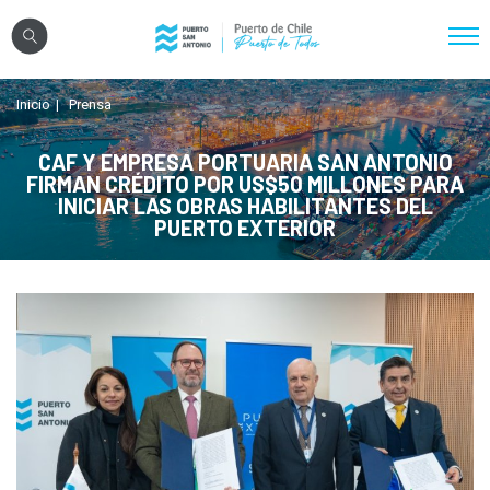
Click acá para ir directamente al contenido
Inicio
Prensa
Nosotros
Sistema Portuario
CAF Y EMPRESA PORTUARIA SAN ANTONIO
FIRMAN CRÉDITO POR US$50 MILLONES PARA
Sostenibilidad
INICIAR LAS OBRAS HABILITANTES DEL
PUERTO EXTERIOR
Puerto Exterior
Comunidades
Transparencia
Registro Proveedores
Licitaciones
Reglamentos