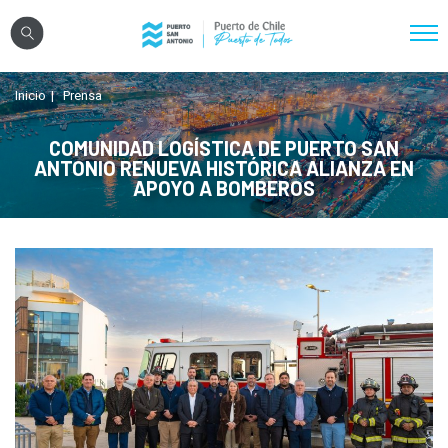
Click acá para ir directamente al contenido
Inicio
Prensa
Nosotros
Sistema Portuario
COMUNIDAD LOGÍSTICA DE PUERTO SAN
ANTONIO RENUEVA HISTÓRICA ALIANZA EN
Sostenibilidad
APOYO A BOMBEROS
Puerto Exterior
Comunidades
Transparencia
Registro Proveedores
Licitaciones
Reglamentos