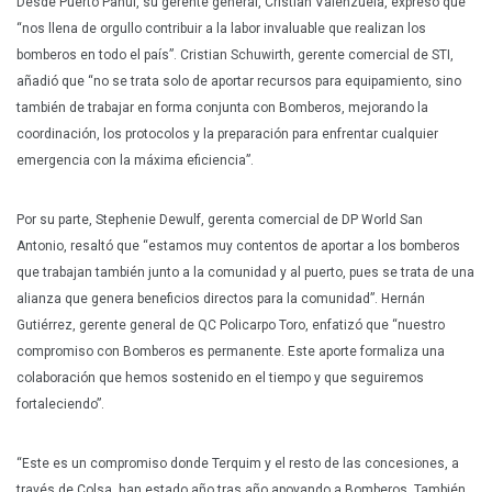
Desde Puerto Panul, su gerente general, Cristian Valenzuela, expresó que
“nos llena de orgullo contribuir a la labor invaluable que realizan los
bomberos en todo el país”. Cristian Schuwirth, gerente comercial de STI,
añadió que “no se trata solo de aportar recursos para equipamiento, sino
también de trabajar en forma conjunta con Bomberos, mejorando la
coordinación, los protocolos y la preparación para enfrentar cualquier
emergencia con la máxima eficiencia”.
Por su parte, Stephenie Dewulf, gerenta comercial de DP World San
Antonio, resaltó que “estamos muy contentos de aportar a los bomberos
que trabajan también junto a la comunidad y al puerto, pues se trata de una
alianza que genera beneficios directos para la comunidad”. Hernán
Gutiérrez, gerente general de QC Policarpo Toro, enfatizó que “nuestro
compromiso con Bomberos es permanente. Este aporte formaliza una
colaboración que hemos sostenido en el tiempo y que seguiremos
fortaleciendo”.
“Este es un compromiso donde Terquim y el resto de las concesiones, a
través de Colsa, han estado año tras año apoyando a Bomberos. También