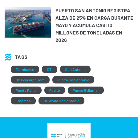
PUERTO SAN ANTONIO REGISTRA
ALZA DE 25% EN CARGA DURANTE
MAYO Y ACUMULA CASI 10
MILLONES DE TONELADAS EN
2026
TAGS
Terminales
STI
San Antonio
QC Policarpo Toro
Puerto San Antonio
Puerto Panul
Puerto
Paseo Bellamar
Empresa
DP World San Antonio