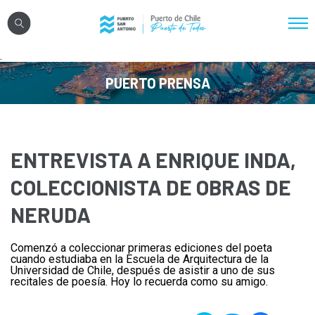
Click acá para ir directamente al contenido
.
Nosotros
PUERTO PRENSA
Sistema Portuario
Sostenibilidad
Puerto Exterior
ENTREVISTA A ENRIQUE INDA,
Comunidades
COLECCIONISTA DE OBRAS DE
Transparencia
NERUDA
Comenzó a coleccionar primeras ediciones del poeta
Registro Proveedores
cuando estudiaba en la Escuela de Arquitectura de la
Universidad de Chile, después de asistir a uno de sus
Licitaciones
recitales de poesía. Hoy lo recuerda como su amigo.
Reglamentos