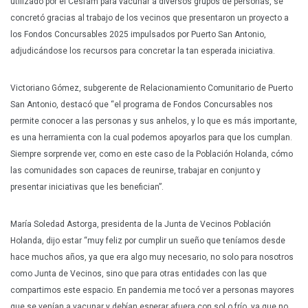
utilizado por el Cesfam para vacunar a diversos grupos de personas, se
concretó gracias al trabajo de los vecinos que presentaron un proyecto a
los Fondos Concursables 2025 impulsados por Puerto San Antonio,
adjudicándose los recursos para concretar la tan esperada iniciativa.
Victoriano Gómez, subgerente de Relacionamiento Comunitario de Puerto
San Antonio, destacó que “el programa de Fondos Concursables nos
permite conocer a las personas y sus anhelos, y lo que es más importante,
es una herramienta con la cual podemos apoyarlos para que los cumplan.
Siempre sorprende ver, como en este caso de la Población Holanda, cómo
las comunidades son capaces de reunirse, trabajar en conjunto y
presentar iniciativas que les benefician”.
María Soledad Astorga, presidenta de la Junta de Vecinos Población
Holanda, dijo estar “muy feliz por cumplir un sueño que teníamos desde
hace muchos años, ya que era algo muy necesario, no solo para nosotros
como Junta de Vecinos, sino que para otras entidades con las que
compartimos este espacio. En pandemia me tocó ver a personas mayores
que se venían a vacunar y debían esperar afuera con sol o frío, ya que no