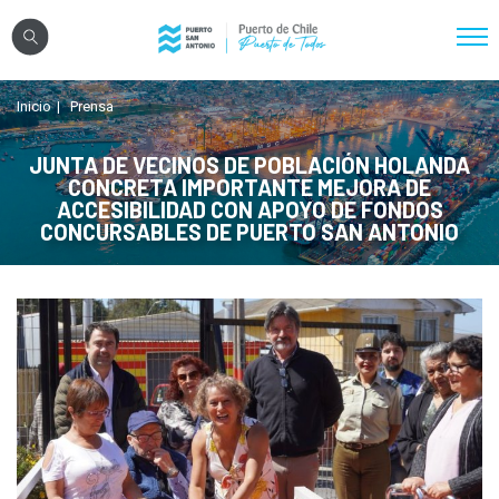
Click acá para ir directamente al contenido
Inicio
Prensa
Nosotros
Sistema Portuario
JUNTA DE VECINOS DE POBLACIÓN HOLANDA
CONCRETA IMPORTANTE MEJORA DE
Sostenibilidad
ACCESIBILIDAD CON APOYO DE FONDOS
CONCURSABLES DE PUERTO SAN ANTONIO
Puerto Exterior
Comunidades
Transparencia
Registro Proveedores
Licitaciones
Reglamentos