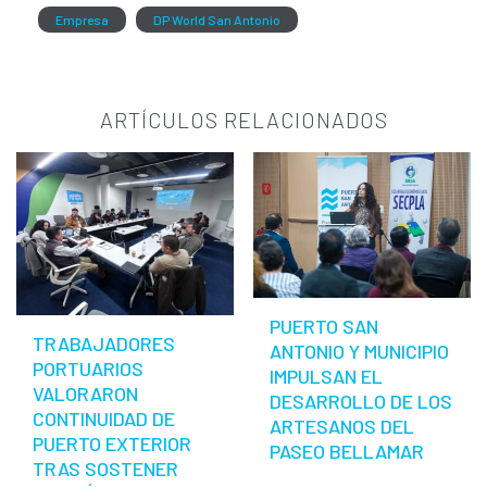
Empresa
DP World San Antonio
ARTÍCULOS RELACIONADOS
PUERTO SAN
TRABAJADORES
ANTONIO Y MUNICIPIO
PORTUARIOS
IMPULSAN EL
VALORARON
DESARROLLO DE LOS
CONTINUIDAD DE
ARTESANOS DEL
PUERTO EXTERIOR
PASEO BELLAMAR
TRAS SOSTENER