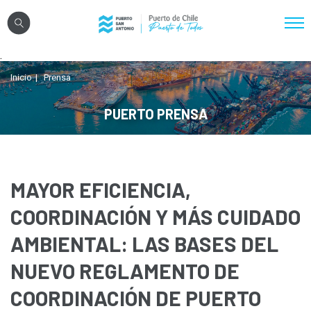
Click acá para ir directamente al contenido
.
Nosotros
Inicio
Prensa
Sistema Portuario
PUERTO PRENSA
Sostenibilidad
Puerto Exterior
Comunidades
MAYOR EFICIENCIA,
Transparencia
COORDINACIÓN Y MÁS CUIDADO
AMBIENTAL: LAS BASES DEL
Registro Proveedores
NUEVO REGLAMENTO DE
Licitaciones
COORDINACIÓN DE PUERTO
Reglamentos