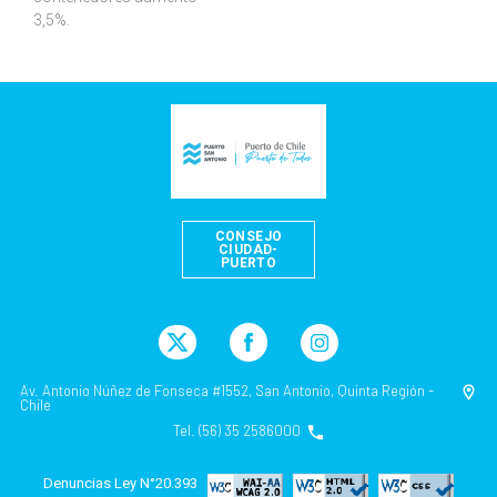
3,5%.
CONSEJO
CIUDAD-
PUERTO
Av. Antonio Núñez de Fonseca #1552, San Antonio, Quinta Región -
Chile
Tel. (56) 35 2586000
Denuncias Ley N°20.393