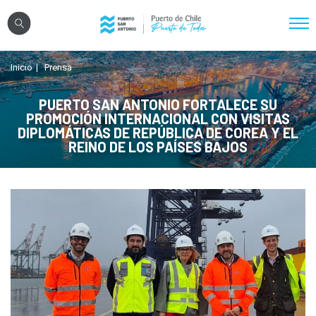
Click acá para ir directamente al contenido
Inicio
Prensa
Nosotros
Sistema Portuario
PUERTO SAN ANTONIO FORTALECE SU
PROMOCIÓN INTERNACIONAL CON VISITAS
Sostenibilidad
DIPLOMÁTICAS DE REPÚBLICA DE COREA Y EL
REINO DE LOS PAÍSES BAJOS
Puerto Exterior
Comunidades
Transparencia
Registro Proveedores
Licitaciones
Reglamentos