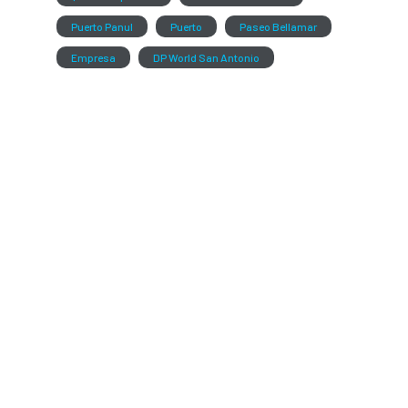
Puerto Panul
Puerto
Paseo Bellamar
Empresa
DP World San Antonio