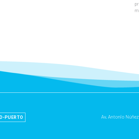
pr
m
Av. Antonio Núñez
AD-PUERTO