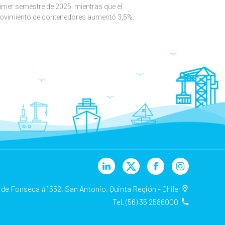
imer semestre de 2025, mientras que el
ovimiento de contenedores aumentó 3,5%.
 de Fonseca #1552, San Antonio, Quinta Región - Chile
Tel. (56) 35 2586000