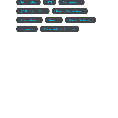
Terminales
STI
San Antonio
QC Policarpo Toro
Puerto San Antonio
Puerto Panul
Puerto
Paseo Bellamar
Empresa
DP World San Antonio