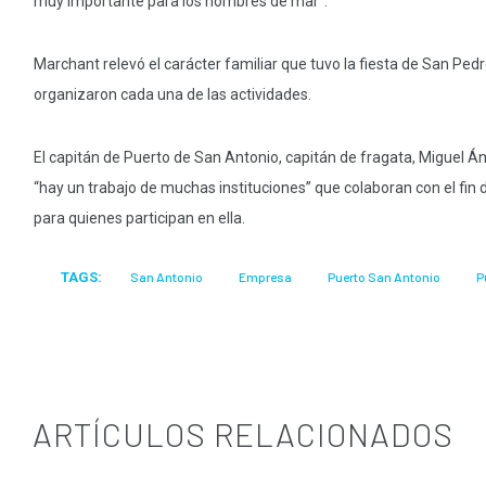
muy importante para los hombres de mar”.
Marchant relevó el carácter familiar que tuvo la fiesta de San Pedro
organizaron cada una de las actividades.
El capitán de Puerto de San Antonio, capitán de fragata, Miguel Áng
“hay un trabajo de muchas instituciones” que colaboran con el fin
para quienes participan en ella.
TAGS:
San Antonio
Empresa
Puerto San Antonio
P
ARTÍCULOS RELACIONADOS