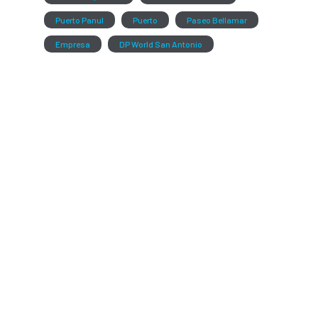
Puerto Panul
Puerto
Paseo Bellamar
Empresa
DP World San Antonio