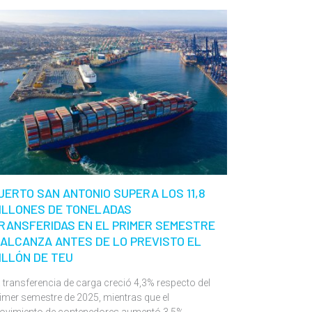
UERTO SAN ANTONIO SUPERA LOS 11,8
ILLONES DE TONELADAS
RANSFERIDAS EN EL PRIMER SEMESTRE
 ALCANZA ANTES DE LO PREVISTO EL
ILLÓN DE TEU
 transferencia de carga creció 4,3% respecto del
imer semestre de 2025, mientras que el
ovimiento de contenedores aumentó 3,5%.