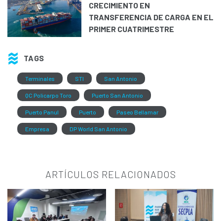
CRECIMIENTO EN
TRANSFERENCIA DE CARGA EN EL
PRIMER CUATRIMESTRE
TAGS
Terminales
STI
San Antonio
QC Policarpo Toro
Puerto San Antonio
Puerto Panul
Puerto
Paseo Bellamar
Empresa
DP World San Antonio
ARTÍCULOS RELACIONADOS