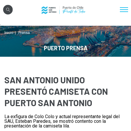
Click acá para ir directamente al contenido
.
Nosotros
Inicio
Prensa
Sistema Portuario
PUERTO PRENSA
Sostenibilidad
Puerto Exterior
Comunidades
SAN ANTONIO UNIDO
Transparencia
PRESENTÓ CAMISETA CON
PUERTO SAN ANTONIO
Registro Proveedores
La exfigura de Colo Colo y actual representante legal del
Licitaciones
SAU, Esteban Paredes, se mostró contento con la
presentación de la camiseta lila.
Reglamentos