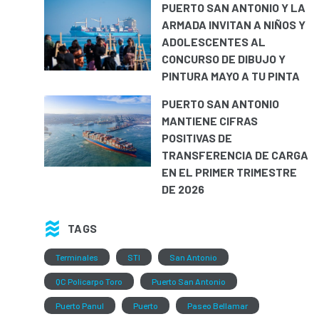
PUERTO SAN ANTONIO Y LA
ARMADA INVITAN A NIÑOS Y
ADOLESCENTES AL
CONCURSO DE DIBUJO Y
PINTURA MAYO A TU PINTA
PUERTO SAN ANTONIO
MANTIENE CIFRAS
POSITIVAS DE
TRANSFERENCIA DE CARGA
EN EL PRIMER TRIMESTRE
DE 2026
TAGS
Terminales
STI
San Antonio
QC Policarpo Toro
Puerto San Antonio
Puerto Panul
Puerto
Paseo Bellamar