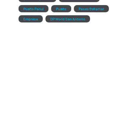
Puerto Panul
Puerto
Paseo Bellamar
Empresa
DP World San Antonio