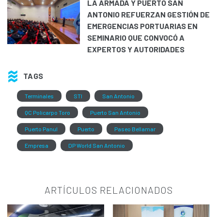
LA ARMADA Y PUERTO SAN
ANTONIO REFUERZAN GESTIÓN DE
EMERGENCIAS PORTUARIAS EN
SEMINARIO QUE CONVOCÓ A
EXPERTOS Y AUTORIDADES
TAGS
Terminales
STI
San Antonio
QC Policarpo Toro
Puerto San Antonio
Puerto Panul
Puerto
Paseo Bellamar
Empresa
DP World San Antonio
ARTÍCULOS RELACIONADOS