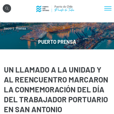
Click acá para ir directamente al contenido
.
Nosotros
Inicio
Prensa
Sistema Portuario
PUERTO PRENSA
Sostenibilidad
Puerto Exterior
Comunidades
UN LLAMADO A LA UNIDAD Y
Transparencia
AL REENCUENTRO MARCARON
LA CONMEMORACIÓN DEL DÍA
Registro Proveedores
DEL TRABAJADOR PORTUARIO
Licitaciones
EN SAN ANTONIO
Reglamentos